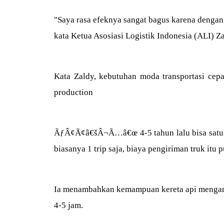
"Saya rasa efeknya sangat bagus karena denga
kata Ketua Asosiasi Logistik Indonesia (ALI) Za
Kata Zaldy, kebutuhan moda transportasi cep
production
ÃƒÂ¢Ã¢â€šÂ¬Ã…â€œ 4-5 tahun lalu bisa satu truk
biasanya 1 trip saja, biaya pengiriman truk itu
Ia menambahkan kemampuan kereta api mengang
4-5 jam.