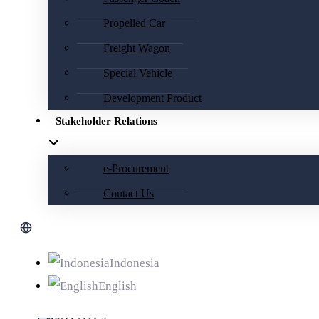
Propelled Car
Freight Wagon
Special Vehicle
Development Product
Stakeholder Relations
e-Procurement
Contact Us
Indonesia
English