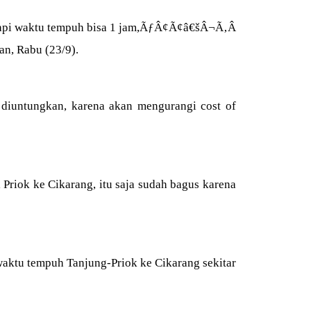
a api waktu tempuh bisa 1 jam,ÃƒÂ¢Ã¢â€šÂ¬Ã‚Â
an, Rabu (23/9).
 diuntungkan, karena akan mengurangi cost of
 Priok ke Cikarang, itu saja sudah bagus karena
ktu tempuh Tanjung-Priok ke Cikarang sekitar