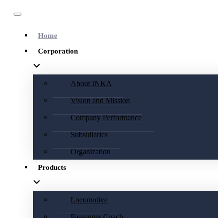
Home
Corporation
About INKA
Vision and Mission
Company Performance
Subsidiaries
Organization
Products
Locomotive
Passenger Coach