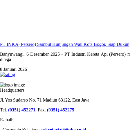
PT INKA (Persero) Sambut Kunjungan Wali Kota Bogor, Siap Duku
Banyuwangi, 6 Desember 2025 - PT Industri Kereta Api (Persero) m
ditega
8 Januari 2026
PT INDUSTRI KERETA API (PERSERO)
Headquarters
Jl. Yos Sudarso No. 71 Madiun 63122, East Java
Tel.
(0351) 452271
, Fax.
(0351) 452275
E-mail:
- Corporate Relations:
sekretariat@inka.co.id