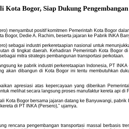
li Kota Bogor, Siap Dukung Pengembanga
rsero) menyambut positif komitmen Pemerintah Kota Bogor dal
ta Bogor, Dedie A. Rachim, beserta jajaran ke Pabrik INKA Ba
ro) sebagai industri perkeretaapian nasional untuk menunju
njutan di tingkat daerah. Kehadiran Pemerintah Kota Bogor 
ebagai mitra strategis pembangunan transportasi perkotaan.
langsung ke pabrik industri perkeretaapian Indonesia, PT IN
g akan dibangun di Kota Bogor ini tentu membutuhkan dukung
ikan apresiasi atas kepercayaan yang diberikan Pemerinta
tuk melihat secara langsung proses manufaktur kereta api di 
 Wali Kota Bogor bersama jajaran datang ke Banyuwangi, pabrik 
kereta di PT INKA (Persero)," ujarnya.
g rencana pengembangan transportasi massal berbasis trem