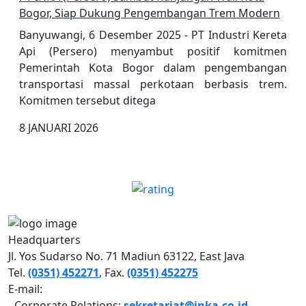
Bogor, Siap Dukung Pengembangan Trem Modern
Banyuwangi, 6 Desember 2025 - PT Industri Kereta
Api (Persero) menyambut positif komitmen
Pemerintah Kota Bogor dalam pengembangan
transportasi massal perkotaan berbasis trem.
Komitmen tersebut ditega
8 JANUARI 2026
PT INDUSTRI KERETA API (PERSERO)
Headquarters
Jl. Yos Sudarso No. 71 Madiun 63122, East Java
Tel.
(0351) 452271
, Fax.
(0351) 452275
E-mail:
- Corporate Relations:
sekretariat@inka.co.id