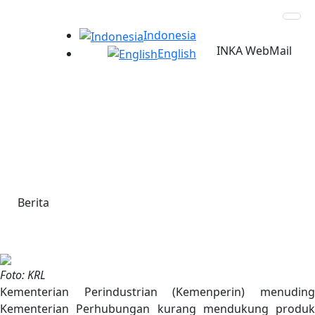
Indonesia
INKA WebMail
English
19 Februari 2018
Jonan Dituding Tidak Dukung
Industri Kereta
Berita
Foto: KRL
Kementerian Perindustrian (Kemenperin) menuding
Kementerian Perhubungan kurang mendukung produk