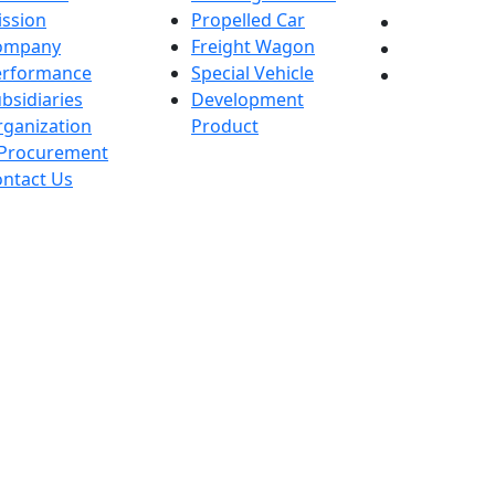
ssion
Propelled Car
ompany
Freight Wagon
erformance
Special Vehicle
bsidiaries
Development
ganization
Product
-Procurement
ntact Us