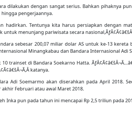
a dilakukan dengan sangat serius. Bahkan pihaknya pun
a hingga pengerjaannya.
n hadirkan. Tentunya kita harus persiapkan dengan ma
uk untuk menunjang pariwisata secara nasional,ÃƒÂ¢Ã¢â€šÂ¬
ara sebesar 200,07 miliar dolar AS untuk ke-13 kereta 
a Internasional Minangkabau dan Bandara Internasional Ad
k 10 trainset di Bandara Soekarno Hatta. ÃƒÂ¢Ã¢â€šÂ¬Ã…â
Ã¢â€šÂ¬Ã‚Â katanya.
dara Adi Soemarmo akan diserahkan pada April 2018. Se
akhir Februari atau awal Maret 2018.
eh Inka pun pada tahun ini mencapai Rp 2,5 triliun pada 2