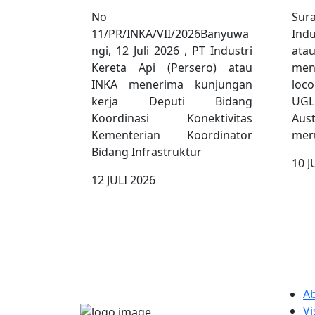
No
Sur
11/PR/INKA/VII/2026Banyuwa
Indu
ngi, 12 Juli 2026 , PT Industri
at
Kereta Api (Persero) atau
me
INKA menerima kunjungan
loc
kerja Deputi Bidang
UGL
Koordinasi Konektivitas
Aus
Kementerian Koordinator
meru
Bidang Infrastruktur
10 J
12 JULI 2026
PT INDUSTRI KERETA API
QUICK
(PERSERO)
A
Vi