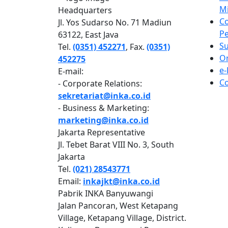
Mi
Headquarters
C
Jl. Yos Sudarso No. 71 Madiun
P
63122, East Java
Su
Tel.
(0351) 452271
, Fax.
(0351)
Or
452275
e
E-mail:
Co
- Corporate Relations:
sekretariat@inka.co.id
- Business & Marketing:
marketing@inka.co.id
Jakarta Representative
Jl. Tebet Barat VIII No. 3, South
Jakarta
Tel.
(021) 28543771
Email:
inkajkt@inka.co.id
Pabrik INKA Banyuwangi
Jalan Pancoran, West Ketapang
Village, Ketapang Village, District.