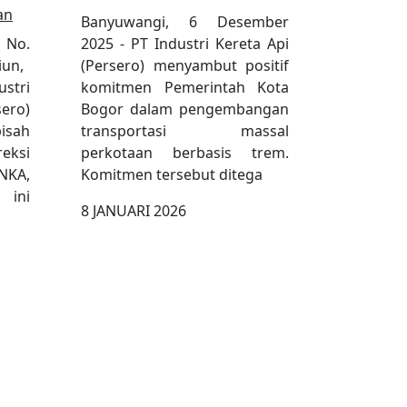
an
Banyuwangi, 6 Desember
.
2025 - PT Industri Kereta Api
iun,
(Persero) menyambut positif
stri
komitmen Pemerintah Kota
ro)
Bogor dalam pengembangan
isah
transportasi massal
reksi
perkotaan berbasis trem.
NKA,
Komitmen tersebut ditega
ini
8 JANUARI 2026