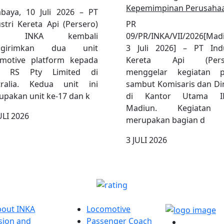
Kepemimpinan Perusaha
abaya, 10 Juli 2026 – PT
stri Kereta Api (Persero)
PR No
au INKA kembali
09/PR/INKA/VII/2026[Mad
ngirimkan dua unit
3 Juli 2026] – PT Indu
omotive platform kepada
Kereta Api (Perse
 RS Pty Limited di
menggelar kegiatan p
tralia. Kedua unit ini
sambut Komisaris dan Di
pakan unit ke-17 dan k
di Kantor Utama I
Madiun. Kegiatan 
ULI 2026
merupakan bagian d
3 JULI 2026
 LINKS
PRODUCTS
LINK
bout INKA
Locomotive
sion and
Passenger Coach