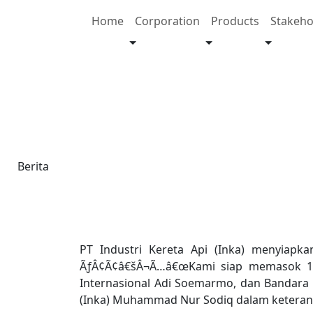
Home
Corporation
Products
Stakeho
31 Januari 2018
INKA Siapkan 13 Trains
Berita
PT Industri Kereta Api (Inka) menyiapka
ÃƒÂ¢Ã¢â€šÂ¬Ã…â€œKami siap memasok 13 t
Internasional Adi Soemarmo, dan Bandara 
(Inka) Muhammad Nur Sodiq dalam keterangan