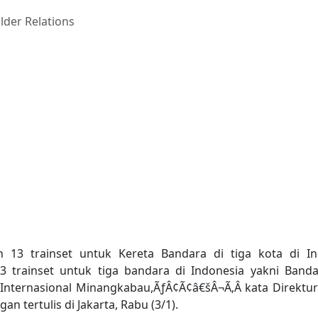
lder Relations
et Kereta Bandara
n 13 trainset untuk Kereta Bandara di tiga kota di In
rainset untuk tiga bandara di Indonesia yakni Bandar
Internasional Minangkabau,ÃƒÂ¢Ã¢â€šÂ¬Ã‚Â kata Direktu
 tertulis di Jakarta, Rabu (3/1).