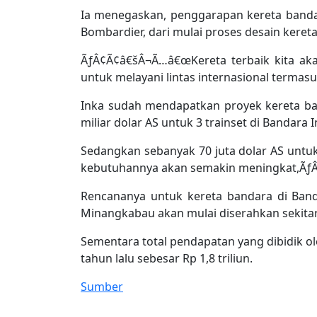
Ia menegaskan, penggarapan kereta bandar
Bombardier, dari mulai proses desain keret
ÃƒÂ¢Ã¢â€šÂ¬Ã…â€œKereta terbaik kita aka
untuk melayani lintas internasional termas
Inka sudah mendapatkan proyek kereta band
miliar dolar AS untuk 3 trainset di Bandar
Sedangkan sebanyak 70 juta dolar AS untu
kebutuhannya akan semakin meningkat,ÃƒÂ¢
Rencananya untuk kereta bandara di Ban
Minangkabau akan mulai diserahkan sekitar 
Sementara total pendapatan yang dibidik ol
tahun lalu sebesar Rp 1,8 triliun.
Sumber