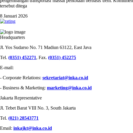
pengembangan transportasi massal perkotaan berbasis trem. Komitmen
tersebut ditega
8 Januari 2026
PT INDUSTRI KERETA API (PERSERO)
Headquarters
Jl. Yos Sudarso No. 71 Madiun 63122, East Java
Tel.
(0351) 452271
, Fax.
(0351) 452275
E-mail:
- Corporate Relations:
sekretariat@inka.co.id
- Business & Marketing:
marketing@inka.co.id
Jakarta Representative
Jl. Tebet Barat VIII No. 3, South Jakarta
Tel.
(021) 28543771
Email:
inkajkt@inka.co.id