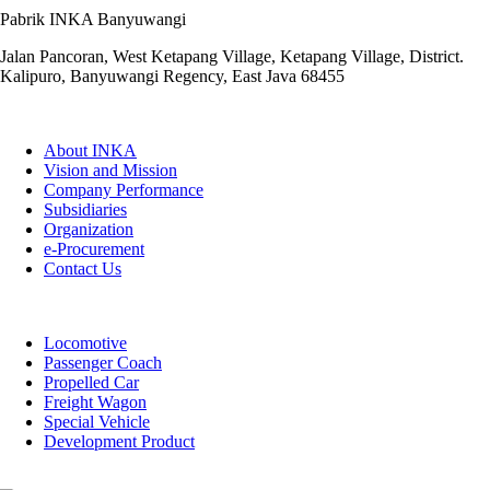
Pabrik INKA Banyuwangi
Jalan Pancoran, West Ketapang Village, Ketapang Village, District.
Kalipuro, Banyuwangi Regency, East Java 68455
QUICK LINKS
About INKA
Vision and Mission
Company Performance
Subsidiaries
Organization
e-Procurement
Contact Us
PRODUCTS
Locomotive
Passenger Coach
Propelled Car
Freight Wagon
Special Vehicle
Development Product
LINK