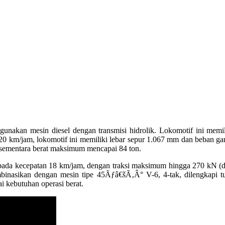
nakan mesin diesel dengan transmisi hidrolik. Lokomotif ini memili
0 km/jam, lokomotif ini memiliki lebar sepur 1.067 mm dan beban ga
 sementara berat maksimum mencapai 84 ton.
kN pada kecepatan 18 km/jam, dengan traksi maksimum hingga 270 kN
inasikan dengan mesin tipe 45Ãƒâ€šÃ‚Â° V-6, 4-tak, dilengkapi tu
 kebutuhan operasi berat.