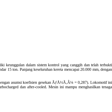
ki keunggulan dalam sistem kontrol yang canggih dan telah terbukti
ndar 15 ton. Panjang keseluruhan kereta mencapai 20.000 mm, dengan
 (dengan asumsi koefisien gesekan ÃƒÅ½Ã‚Â¼ = 0,287). Lokomotif ini
rbocharged dan after-cooled. Mesin ini mampu menghasilkan tenaga