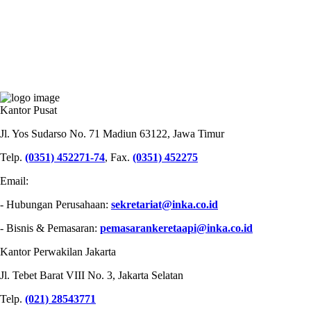
PT INDUSTRI KERETA API (PERSERO)
Kantor Pusat
Jl. Yos Sudarso No. 71 Madiun 63122, Jawa Timur
Telp.
(0351) 452271-74
, Fax.
(0351) 452275
Email:
- Hubungan Perusahaan:
sekretariat@inka.co.id
- Bisnis & Pemasaran:
pemasarankeretaapi@inka.co.id
Kantor Perwakilan Jakarta
Jl. Tebet Barat VIII No. 3, Jakarta Selatan
Telp.
(021) 28543771