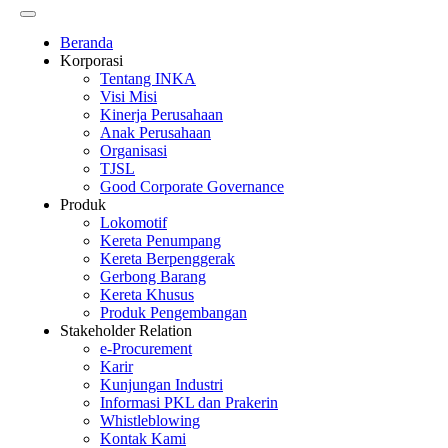
Beranda
Korporasi
Tentang INKA
Visi Misi
Kinerja Perusahaan
Anak Perusahaan
Organisasi
TJSL
Good Corporate Governance
Produk
Lokomotif
Kereta Penumpang
Kereta Berpenggerak
Gerbong Barang
Kereta Khusus
Produk Pengembangan
Stakeholder Relation
e-Procurement
Karir
Kunjungan Industri
Informasi PKL dan Prakerin
Whistleblowing
Kontak Kami