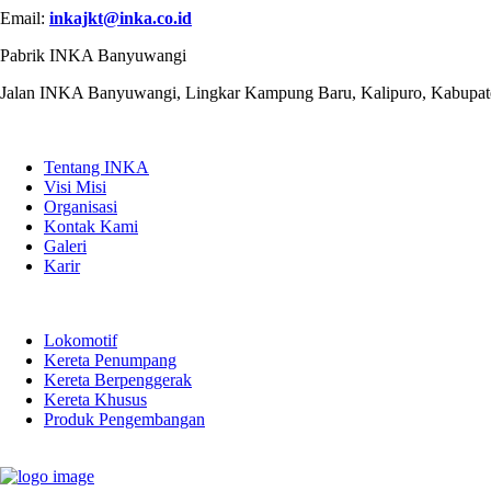
Email:
inkajkt@inka.co.id
Pabrik INKA Banyuwangi
Jalan INKA Banyuwangi, Lingkar Kampung Baru, Kalipuro, Kabupat
QUICK LINKS
Tentang INKA
Visi Misi
Organisasi
Kontak Kami
Galeri
Karir
PRODUK
Lokomotif
Kereta Penumpang
Kereta Berpenggerak
Kereta Khusus
Produk Pengembangan
LINK