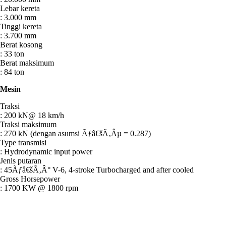
Lebar kereta
:
3.000 mm
Tinggi kereta
:
3.700 mm
Berat kosong
:
33 ton
Berat maksimum
:
84 ton
Mesin
Traksi
:
200 kN@ 18 km/h
Traksi maksimum
:
270 kN (dengan asumsi Ãƒâ€šÃ‚Âµ = 0.287)
Type transmisi
:
Hydrodynamic input power
Jenis putaran
:
45Ãƒâ€šÃ‚Â° V-6, 4-stroke Turbocharged and after cooled
Gross Horsepower
:
1700 KW @ 1800 rpm