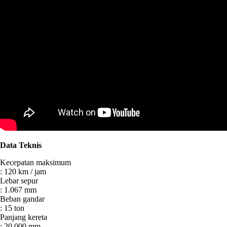
Data Teknis
Kecepatan maksimum
:
120 km / jam
Lebar sepur
:
1.067 mm
Beban gandar
:
15 ton
Panjang kereta
:
20.000 mm