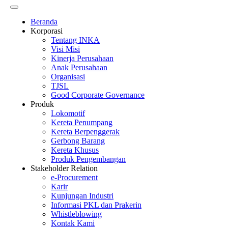
Beranda
Korporasi
Tentang INKA
Visi Misi
Kinerja Perusahaan
Anak Perusahaan
Organisasi
TJSL
Good Corporate Governance
Produk
Lokomotif
Kereta Penumpang
Kereta Berpenggerak
Gerbong Barang
Kereta Khusus
Produk Pengembangan
Stakeholder Relation
e-Procurement
Karir
Kunjungan Industri
Informasi PKL dan Prakerin
Whistleblowing
Kontak Kami