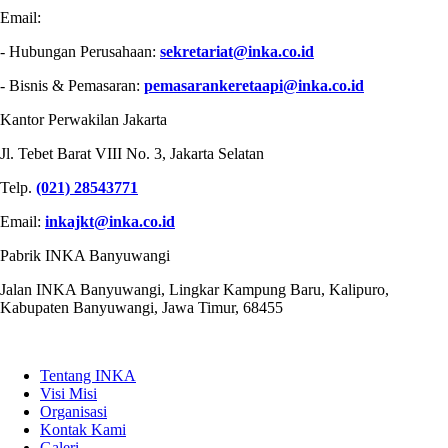
Email:
- Hubungan Perusahaan:
sekretariat@inka.co.id
- Bisnis & Pemasaran:
pemasarankeretaapi@inka.co.id
Kantor Perwakilan Jakarta
Jl. Tebet Barat VIII No. 3, Jakarta Selatan
Telp.
(021) 28543771
Email:
inkajkt@inka.co.id
Pabrik INKA Banyuwangi
Jalan INKA Banyuwangi, Lingkar Kampung Baru, Kalipuro,
Kabupaten Banyuwangi, Jawa Timur, 68455
QUICK LINKS
Tentang INKA
Visi Misi
Organisasi
Kontak Kami
Galeri