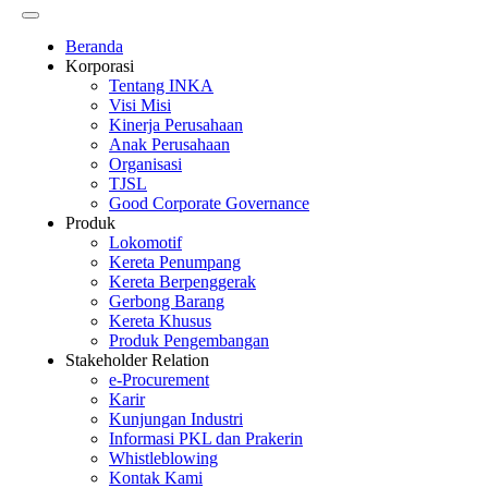
Beranda
Korporasi
Tentang INKA
Visi Misi
Kinerja Perusahaan
Anak Perusahaan
Organisasi
TJSL
Good Corporate Governance
Produk
Lokomotif
Kereta Penumpang
Kereta Berpenggerak
Gerbong Barang
Kereta Khusus
Produk Pengembangan
Stakeholder Relation
e-Procurement
Karir
Kunjungan Industri
Informasi PKL dan Prakerin
Whistleblowing
Kontak Kami