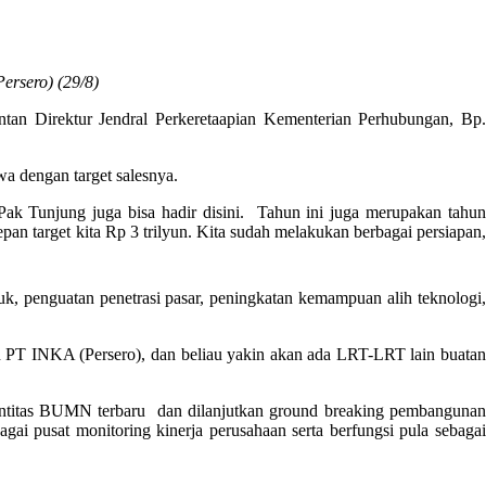
rsero) (29/8)
tan Direktur Jendral Perkeretaapian Kementerian Perhubungan, Bp.
 dengan target salesnya.
Tunjung juga bisa hadir disini. Tahun ini juga merupakan tahun
pan target kita Rp 3 trilyun. Kita sudah melakukan berbagai persiapan,
duk, penguatan penetrasi pasar, peningkatan kemampuan alih teknologi,
T INKA (Persero), dan beliau yakin akan ada LRT-LRT lain buatan
entitas BUMN terbaru dan dilanjutkan ground breaking pembangunan
agai pusat monitoring kinerja perusahaan serta berfungsi pula sebaga