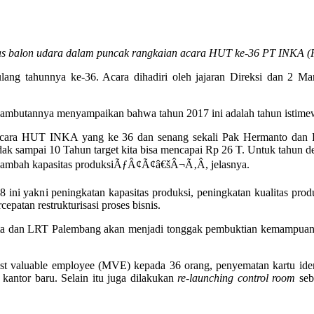
s balon udara dalam puncak rangkaian acara HUT ke-36 PT INKA (Pe
ng tahunnya ke-36. Acara dihadiri oleh jajaran Direksi dan 2 Man
mbutannya menyampaikan bahwa tahun 2017 ini adalah tahun istimewa
ra HUT INKA yang ke 36 dan senang sekali Pak Hermanto dan Pak 
idak sampai 10 Tahun target kita bisa mencapai Rp 26 T. Untuk tahun de
enambah kapasitas produksiÃƒÂ¢Ã¢â€šÂ¬Ã‚Â, jelasnya.
18 ini yakni peningkatan kapasitas produksi, peningkatan kualitas pro
patan restrukturisasi proses bisnis.
 dan LRT Palembang akan menjadi tonggak pembuktian kemampuan P
ost valuable employee (MVE) kepada 36 orang, penyematan kartu id
ntor baru. Selain itu juga dilakukan
re-launching control room
seb