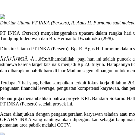
Direktur Utama PT INKA (Persero), R. Agus H. Purnomo saat melepa
PT INKA (Persero) menyelenggarakan upacara dalam rangka hari ula
Tundjung Inderawan dan Bp. Hermanto Dwiatmoko (29/8).
Direktur Utama PT INKA (Persero), Bp. R. Agus H. Purnomo dalam sa
ÃƒÂ¢Ã¢â€šÂ¬Ã…â€œAlhamdulillah, pagi hari ini adalah puncak aca
istimewa karena target kita naik menjadi Rp 2,6 trilyun. Harapannya t
dan diharapkan pabrik baru di luar Madiun segera dibangun untuk m
Terdapat 7 hal yang beliau sampaikan terkait fokus kerja di tahun 20
penguatan financial leverage, penguatan kompetensi karyawan, dan perce
Beliau juga menambahkan bahwa proyek KRL Bandara Sokarno-Hatta
PT INKA (Persero) setelah proyek ini.
Acara dilanjutkan dengan penganugerahan karyawan teladan atau m
GRAHA INKA yang nantinya akan dipergunakan sebagai bangunan ka
pemantau area pabrik melalui CCTV.