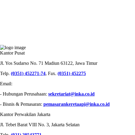
PT INDUSTRI KERETA API (PERSERO)
Kantor Pusat
Jl. Yos Sudarso No. 71 Madiun 63122, Jawa Timur
Telp.
(0351) 452271-74
, Fax.
(0351) 452275
Email:
- Hubungan Perusahaan:
sekretariat@inka.co.id
- Bisnis & Pemasaran:
pemasarankeretaapi@inka.co.id
Kantor Perwakilan Jakarta
Jl. Tebet Barat VIII No. 3, Jakarta Selatan
Telp.
(021) 28543771