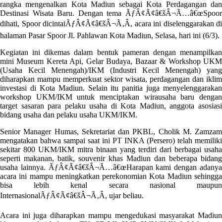
rangka mengenalkan Kota Madiun sebagai Kota Perdagangan dan
Destinasi Wisata Baru. Dengan tema ÃƒÂ¢Ã¢â€šÂ¬Ã…â€œSpoor
dihati, Spoor dicintaiÃƒÂ¢Ã¢â€šÂ¬Ã‚Â, acara ini diselenggarakan di
halaman Pasar Spoor Jl. Pahlawan Kota Madiun, Selasa, hari ini (6/3).
Kegiatan ini dikemas dalam bentuk pameran dengan menampilkan
mini Museum Kereta Api, Gelar Budaya, Bazaar & Workshop UKM
(Usaha Kecil Menengah)/IKM (Industri Kecil Menengah) yang
diharapkan mampu memperkuat sektor wisata, perdagangan dan iklim
investasi di Kota Madiun. Selain itu panitia juga menyelenggarakan
workshop UKM/IKM untuk menciptakan wirausaha baru dengan
target sasaran para pelaku usaha di Kota Madiun, anggota asosiasi
bidang usaha dan pelaku usaha UKM/IKM.
Senior Manager Humas, Sekretariat dan PKBL, Cholik M. Zamzam
mengatakan bahwa sampai saat ini PT INKA (Persero) telah memiliki
sekitar 800 UKM/IKM mitra binaan yang terdiri dari berbagai usaha
seperti makanan, batik, souvenir khas Madiun dan beberapa bidang
usaha lainnya. ÃƒÂ¢Ã¢â€šÂ¬Ã…â€œHarapan kami dengan adanya
acara ini mampu meningkatkan perekonomian Kota Madiun sehingga
bisa lebih kenal secara nasional maupun
InternasionalÃƒÂ¢Ã¢â€šÂ¬Ã‚Â, ujar beliau.
Acara ini juga diharapkan mampu mengedukasi masyarakat Madiun