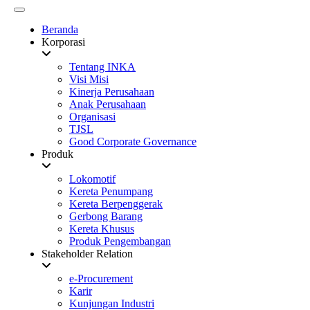
Beranda
Korporasi
Tentang INKA
Visi Misi
Kinerja Perusahaan
Anak Perusahaan
Organisasi
TJSL
Good Corporate Governance
Produk
Lokomotif
Kereta Penumpang
Kereta Berpenggerak
Gerbong Barang
Kereta Khusus
Produk Pengembangan
Stakeholder Relation
e-Procurement
Karir
Kunjungan Industri