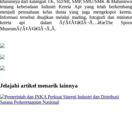
khususnya dari kalangan TK, SD/MI, SMP, SMU/SMK & Mahasiswa
tentang keberadaan Industri Kereta Api yang telah berkembang
menjadi perusahaan kelas dunia yang juga mengekspor kereta.
Informasi tersebut disajikan melalui mading, fotografi dan miniatur
kereta api dalam ÃƒÂ¢Ã¢â€šÂ¬Ã…â€œThe Spoor
MuseumÃƒÂ¢Ã¢â€šÂ¬Ã‚Â.
Jelajahi artikel menarik lainnya