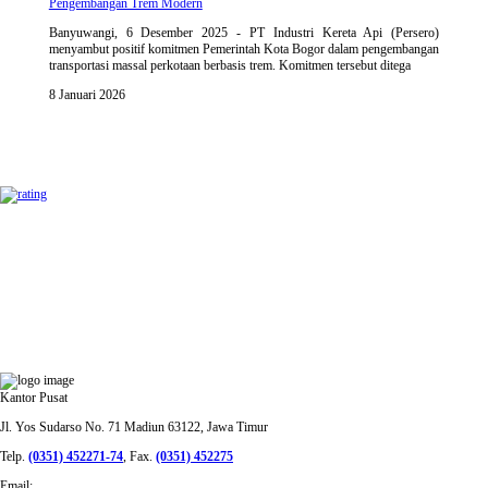
Pengembangan Trem Modern
Banyuwangi, 6 Desember 2025 - PT Industri Kereta Api (Persero)
menyambut positif komitmen Pemerintah Kota Bogor dalam pengembangan
transportasi massal perkotaan berbasis trem. Komitmen tersebut ditega
8 Januari 2026
PT INDUSTRI KERETA API (PERSERO)
Kantor Pusat
Jl. Yos Sudarso No. 71 Madiun 63122, Jawa Timur
Telp.
(0351) 452271-74
, Fax.
(0351) 452275
Email: