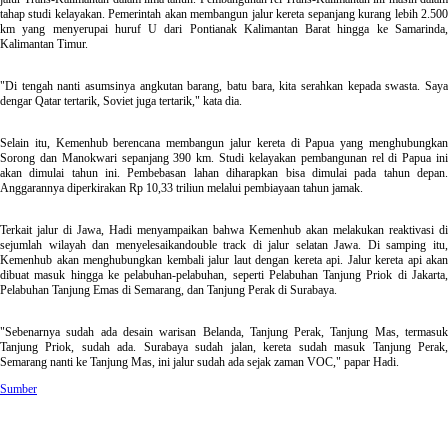
tahap studi kelayakan. Pemerintah akan membangun jalur kereta sepanjang kurang lebih 2.500
km yang menyerupai huruf U dari Pontianak Kalimantan Barat hingga ke Samarinda,
Kalimantan Timur.
"Di tengah nanti asumsinya angkutan barang, batu bara, kita serahkan kepada swasta. Saya
dengar Qatar tertarik, Soviet juga tertarik," kata dia.
Selain itu, Kemenhub berencana membangun jalur kereta di Papua yang menghubungkan
Sorong dan Manokwari sepanjang 390 km. Studi kelayakan pembangunan rel di Papua ini
akan dimulai tahun ini. Pembebasan lahan diharapkan bisa dimulai pada tahun depan.
Anggarannya diperkirakan Rp 10,33 triliun melalui pembiayaan tahun jamak.
Terkait jalur di Jawa, Hadi menyampaikan bahwa Kemenhub akan melakukan reaktivasi di
sejumlah wilayah dan menyelesaikandouble track di jalur selatan Jawa. Di samping itu,
Kemenhub akan menghubungkan kembali jalur laut dengan kereta api. Jalur kereta api akan
dibuat masuk hingga ke pelabuhan-pelabuhan, seperti Pelabuhan Tanjung Priok di Jakarta,
Pelabuhan Tanjung Emas di Semarang, dan Tanjung Perak di Surabaya.
"Sebenarnya sudah ada desain warisan Belanda, Tanjung Perak, Tanjung Mas, termasuk
Tanjung Priok, sudah ada. Surabaya sudah jalan, kereta sudah masuk Tanjung Perak,
Semarang nanti ke Tanjung Mas, ini jalur sudah ada sejak zaman VOC," papar Hadi.
Sumber