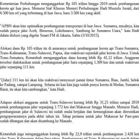
Kementerian Perhubungan menganggarkan Rp 105 triliun hingga 2019 untuk pembangunan
kereta api luar jawa. Menurut Staf Khusus Menteri Perhubungan Hadi Mustofa Juraid, dari
6.500 km rel yang terbentang di luar Jawa, baru 3.500 km yang aktif.
"APBN akan kita optimalkan pembangunan transportasi di luar Jawa. Sumatera, misalnya, kita
sudah punya jalur Aceh, Bieureun, Lokshmawe, Sambung ke Sumatera Utara," kata Hadi
dalam diskusi yang digelar Smart FM di Jakarta, Sabtu (3/10/2015).
Alokasi dana Rp 105 triliun itu di antaranya untuk pembangunan kereta api Trans-Sumatera,
Trans-Kalimantan, Trans-Sulawesi, Papua, dan reaktivasi sejumlah jalur kereta di Jawa. Untuk
Trans-Sumatera, Kemenhub menganggarkan dana kurang lebih Rp 41,12 triliun. Anggaran
tersebut dialokasikan untuk pembangunan jalur baru sepanjang 1.399 km dan untuk reaktivasi
jalur sepanjang 111 km.
"(Jalur) 111 km ini akan kita reaktivasi menyusuri pantai timur Sumatera, Riau, Jambi, belok
ke Padang, sampai Lampung. Selama ini kan kita juga sudah punya kereta di Medan, Sumatera
Barat, itu akan kita sambungkan," kata Hadi.
Adapun alokasi anggaran untuk Trans-Sulawesi kurang lebih Rp 31,25 triliun sampai 2019
untuk pembangunan jalur sepanjang 1.772 km dari Makassar hingga Manado. Menurut Hadi,
pembangunan jalur di Sulawesi ini sudah mulai berjalan dan kemungkinan akan diresmikan
pengoperasiannya pada akhir tahun ini. Tahap pertama untuk jalur Makassar ke Pare-pare
sudah dibangun dan akan disambung ke Manado.
Kemenhub juga menganggarkan kurang lebih Rp 22,9 triliun untuk pembangunan 2.428 km
jalur Trans-Kalimantan dalam lima tahun. Pembangunan rel Trans-Kalimantan ini masih dalam