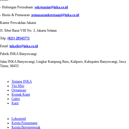
- Hubungan Perusahaan:
sekretariat@inka.co.id
- Bisnis & Pemasaran:
pemasarankeretaapi@inka.co.id
Kantor Perwakilan Jakarta
Jl. Tebet Barat VIII No. 3, Jakarta Selatan
Telp.
(021) 28543771
Email:
inkajkt@inka.co.id
Pabrik INKA Banyuwangi
Jalan INKA Banyuwangi, Lingkar Kampung Baru, Kalipuro, Kabupaten Banyuwangi, Jawa
Timur, 68455
QUICK LINKS
Tentang INKA
Visi Misi
Organisasi
Kontak Kami
Galeri
Karir
PRODUK
Lokomotif
Kereta Penumpang
Kereta Berpenggerak