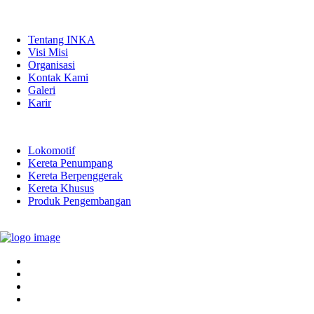
QUICK LINKS
Tentang INKA
Visi Misi
Organisasi
Kontak Kami
Galeri
Karir
PRODUK
Lokomotif
Kereta Penumpang
Kereta Berpenggerak
Kereta Khusus
Produk Pengembangan
LINK