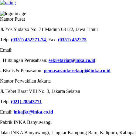
PT INDUSTRI KERETA API (PERSERO)
Kantor Pusat
Jl. Yos Sudarso No. 71 Madiun 63122, Jawa Timur
Telp.
(0351) 452271-74
, Fax.
(0351) 452275
Email:
- Hubungan Perusahaan:
sekretariat@inka.co.id
- Bisnis & Pemasaran:
pemasarankeretaapi@inka.co.id
Kantor Perwakilan Jakarta
Jl. Tebet Barat VIII No. 3, Jakarta Selatan
Telp.
(021) 28543771
Email:
inkajkt@inka.co.id
Pabrik INKA Banyuwangi
Jalan INKA Banyuwangi, Lingkar Kampung Baru, Kalipuro, Kabupat