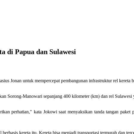
a di Papua dan Sulawesi
ius Jonan untuk mempercepat pembangunan infrastruktur rel kereta ba
kan Sorong-Manowari sepanjang 400 kilometer (km) dan rel Sulawes
berikan perhatian," kata Jokowi saat menyaksikan tanda tangan pak
erbasis kereta itu. Kereta bisa menjadi transportasi termurah dan terce