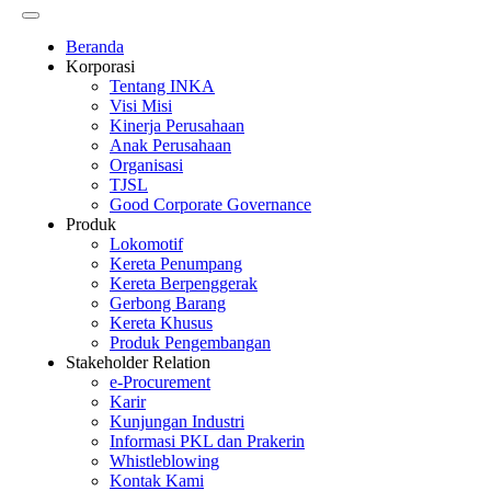
Beranda
Korporasi
Tentang INKA
Visi Misi
Kinerja Perusahaan
Anak Perusahaan
Organisasi
TJSL
Good Corporate Governance
Produk
Lokomotif
Kereta Penumpang
Kereta Berpenggerak
Gerbong Barang
Kereta Khusus
Produk Pengembangan
Stakeholder Relation
e-Procurement
Karir
Kunjungan Industri
Informasi PKL dan Prakerin
Whistleblowing
Kontak Kami