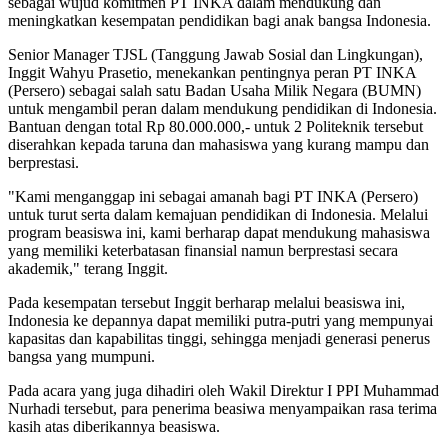
sebagai wujud komitmen PT INKA dalam mendukung dan
meningkatkan kesempatan pendidikan bagi anak bangsa Indonesia.
Senior Manager TJSL (Tanggung Jawab Sosial dan Lingkungan),
Inggit Wahyu Prasetio, menekankan pentingnya peran PT INKA
(Persero) sebagai salah satu Badan Usaha Milik Negara (BUMN)
untuk mengambil peran dalam mendukung pendidikan di Indonesia.
Bantuan dengan total Rp 80.000.000,- untuk 2 Politeknik tersebut
diserahkan kepada taruna dan mahasiswa yang kurang mampu dan
berprestasi.
"Kami menganggap ini sebagai amanah bagi PT INKA (Persero)
untuk turut serta dalam kemajuan pendidikan di Indonesia. Melalui
program beasiswa ini, kami berharap dapat mendukung mahasiswa
yang memiliki keterbatasan finansial namun berprestasi secara
akademik," terang Inggit.
Pada kesempatan tersebut Inggit berharap melalui beasiswa ini,
Indonesia ke depannya dapat memiliki putra-putri yang mempunyai
kapasitas dan kapabilitas tinggi, sehingga menjadi generasi penerus
bangsa yang mumpuni.
Pada acara yang juga dihadiri oleh Wakil Direktur I PPI Muhammad
Nurhadi tersebut, para penerima beasiwa menyampaikan rasa terima
kasih atas diberikannya beasiswa.