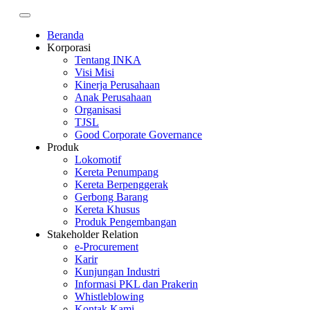
Beranda
Korporasi
Tentang INKA
Visi Misi
Kinerja Perusahaan
Anak Perusahaan
Organisasi
TJSL
Good Corporate Governance
Produk
Lokomotif
Kereta Penumpang
Kereta Berpenggerak
Gerbong Barang
Kereta Khusus
Produk Pengembangan
Stakeholder Relation
e-Procurement
Karir
Kunjungan Industri
Informasi PKL dan Prakerin
Whistleblowing
Kontak Kami