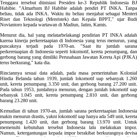
Tenggara tersebut diinisiasi Presiden ke-3 Republik Indonesia BJ
Habibie. "Almarhum BJ Habibie adalah pendiri PT INKA. Tanpa
beliau, tidak ada INKA. Waktu itu beliau menjabat sebagai Menteri
Riset dan Teknologi (Menristek) dan Kepala BPPT," ujar Budi
Noviantoro kepada wartawan di Madiun, Jatim, Kamis.
Menurut dia, hal yang melatarbelakangi pendirian PT INKA adalah
karena kinerja perkeretaapian di Indonesia yang terus menurun, yang
puncaknya terjadi pada 1970-an. "Saat itu jumlah sarana
perkeretaapian di Indonesia seperti lokomotif, kereta penumpang, dan
gerbong barang yang dimiliki Perusahaan Jawatan Kereta Api (PJKA)
terus berkurang," kata dia.
Rinciannya sesuai data adalah, pada masa pemerintahan Kolonial
Hindia Belanda tahun 1939, jumlah lokomotif uap sebanyak 1.260
unit, kereta penumpang 3.350 unit, dan gerbong barang 27.200 unit.
Pada tahun 1953, jumlahnya menurun, dengan jumlah lokomotif uap
sebanyak 1.045 unit, kereta penumpang 2.810 unit, dan gerbong
barang 23.280 unit.
Kemudian di tahun 1970-an, jumlah sarana perkeretaapian Indonesia
makin menurun drastis, yakni lokomotif uap hanya ada 549 unit, kereta
penumpang 1.420 unit, dan gerbong barang 13.970 unit. Untuk
memenuhi kebutuhan tersebut Indonesia lalu melakukan impor.
Namun, ketergantungan kepada impor berakibat berkurangnya devisa