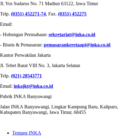
Jl. Yos Sudarso No. 71 Madiun 63122, Jawa Timur
Telp.
(0351) 452271-74
, Fax.
(0351) 452275
Email:
- Hubungan Perusahaan:
sekretariat@inka.co.id
- Bisnis & Pemasaran:
pemasarankeretaapi@inka.co.id
Kantor Perwakilan Jakarta
Jl. Tebet Barat VIII No. 3, Jakarta Selatan
Telp.
(021) 28543771
Email:
inkajkt@inka.co.id
Pabrik INKA Banyuwangi
Jalan INKA Banyuwangi, Lingkar Kampung Baru, Kalipuro,
Kabupaten Banyuwangi, Jawa Timur, 68455
QUICK LINKS
Tentang INKA