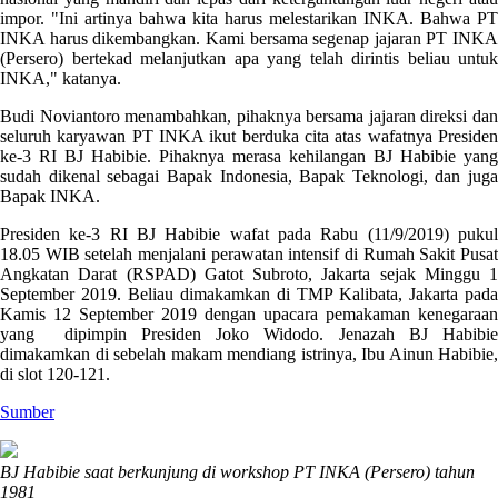
impor. "Ini artinya bahwa kita harus melestarikan INKA. Bahwa PT
INKA harus dikembangkan. Kami bersama segenap jajaran PT INKA
(Persero) bertekad melanjutkan apa yang telah dirintis beliau untuk
INKA," katanya.
Budi Noviantoro menambahkan, pihaknya bersama jajaran direksi dan
seluruh karyawan PT INKA ikut berduka cita atas wafatnya Presiden
ke-3 RI BJ Habibie. Pihaknya merasa kehilangan BJ Habibie yang
sudah dikenal sebagai Bapak Indonesia, Bapak Teknologi, dan juga
Bapak INKA.
Presiden ke-3 RI BJ Habibie wafat pada Rabu (11/9/2019) pukul
18.05 WIB setelah menjalani perawatan intensif di Rumah Sakit Pusat
Angkatan Darat (RSPAD) Gatot Subroto, Jakarta sejak Minggu 1
September 2019. Beliau dimakamkan di TMP Kalibata, Jakarta pada
Kamis 12 September 2019 dengan upacara pemakaman kenegaraan
yang dipimpin Presiden Joko Widodo. Jenazah BJ Habibie
dimakamkan di sebelah makam mendiang istrinya, Ibu Ainun Habibie,
di slot 120-121.
Sumber
BJ Habibie saat berkunjung di workshop PT INKA (Persero) tahun
1981