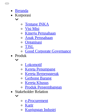
Beranda
Korporasi
Tentang INKA
Visi Misi
Kinerja Perusahaan
Anak Perusahaan
Organisasi
TJSL
Good Corporate Governance
Produk
Lokomotif
Kereta Penumpang
Kereta Berpenggerak
Gerbong Barang
Kereta Khusus
Produk Pengembangan
Stakeholder Relation
e-Procurement
Karir
Kunjungan Industri