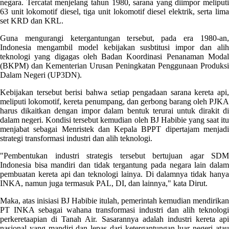
negara. Tercatat menjelang tahun 1980, sarana yang diimpor meliputi
63 unit lokomotif diesel, tiga unit lokomotif diesel elektrik, serta lima
set KRD dan KRL.
Guna mengurangi ketergantungan tersebut, pada era 1980-an,
Indonesia mengambil model kebijakan susbtitusi impor dan alih
teknologi yang digagas oleh Badan Koordinasi Penanaman Modal
(BKPM) dan Kementerian Urusan Peningkatan Penggunaan Produksi
Dalam Negeri (UP3DN).
Kebijakan tersebut berisi bahwa setiap pengadaan sarana kereta api,
meliputi lokomotif, kereta penumpang, dan gerbong barang oleh PJKA
harus dikaitkan dengan impor dalam bentuk terurai untuk dirakit di
dalam negeri. Kondisi tersebut kemudian oleh BJ Habibie yang saat itu
menjabat sebagai Menristek dan Kepala BPPT dipertajam menjadi
strategi transformasi industri dan alih teknologi.
"Pembentukan industri strategis tersebut bertujuan agar SDM
Indonesia bisa mandiri dan tidak tergantung pada negara lain dalam
pembuatan kereta api dan teknologi lainya. Di dalamnya tidak hanya
INKA, namun juga termasuk PAL, DI, dan lainnya," kata Dirut.
Maka, atas inisiasi BJ Habibie itulah, pemerintah kemudian mendirikan
PT INKA sebagai wahana transformasi industri dan alih teknologi
perkeretaapian di Tanah Air. Sasarannya adalah industri kereta api
nasional yang mandiri dan lepas dari ketergantungan luar negeri atau