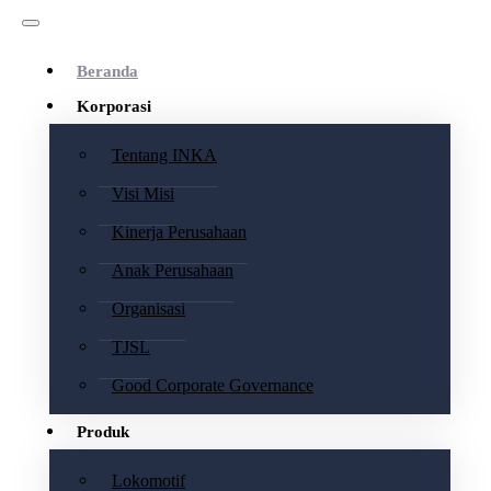
Beranda
Korporasi
Tentang INKA
Visi Misi
Kinerja Perusahaan
Anak Perusahaan
Organisasi
TJSL
Good Corporate Governance
Produk
Lokomotif