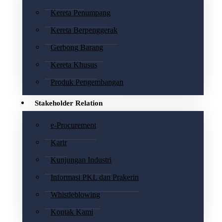
Kereta Penumpang
Kereta Berpenggerak
Gerbong Barang
Kereta Khusus
Produk Pengembangan
Stakeholder Relation
e-Procurement
Karir
Kunjungan Industri
Informasi PKL dan Prakerin
Whistleblowing
Kontak Kami