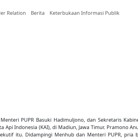
er Relation
Berita
Keterbukaan Informasi Publik
eta Sleeper Buatan PT IN
Menteri PUPR Basuki Hadimuljono, dan Sekretaris Kabin
a Api Indonesia (KAI), di Madiun, Jawa Timur. Pramono A
ksekutif itu. Didampingi Menhub dan Menteri PUPR, pria 