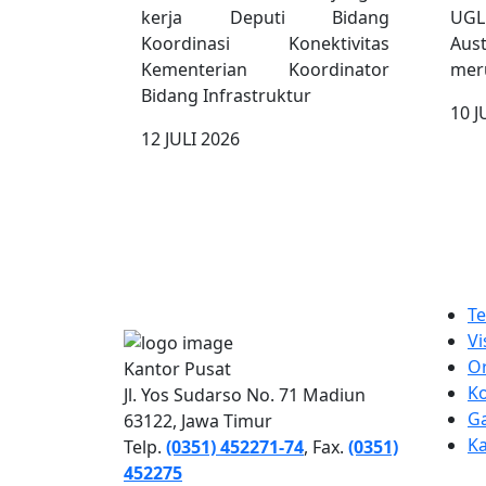
kerja Deputi Bidang
UGL
Koordinasi Konektivitas
Aus
Kementerian Koordinator
meru
Bidang Infrastruktur
10 J
12 JULI 2026
PT INDUSTRI KERETA API
QUICK
(PERSERO)
T
Vi
Or
Kantor Pusat
K
Jl. Yos Sudarso No. 71 Madiun
Ga
63122, Jawa Timur
Ka
Telp.
(0351) 452271-74
, Fax.
(0351)
452275