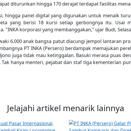
apat diturunkan hingga 170 derajat terdapat fasilitas menar
evisi, hingga panel digital yang digunakan untuk menaik tu
ta yang berisi 18 kursi setiap gerbongnya itu. Usai 
 "INKA korporasi yang membanggakan," ujar Budi, Selasa 
awaki 6.000 anak bangsa patut diacungi jempol lantaran pr
rkembangnya PT INKA (Persero) berdampak memajukan per
ono juga tidak mau ketinggalan. Basuki merasa puas deng
. Tak hanya menteri, pejabat dan staf tiga kementerian pu
Jelajahi artikel menarik lainnya