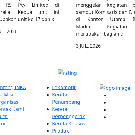
 RS Pty Limited di
menggelar kegiatan p
tralia. Kedua unit ini
sambut Komisaris dan Di
pakan unit ke-17 dan k
di Kantor Utama I
Madiun. Kegiatan 
ULI 2026
merupakan bagian d
3 JULI 2026
 LINKS
PRODUK
LINK
entang INKA
Lokomotif
si Misi
Kereta
ganisasi
Penumpang
ontak Kami
Kereta
leri
Berpenggerak
rir
Kereta Khusus
Produk