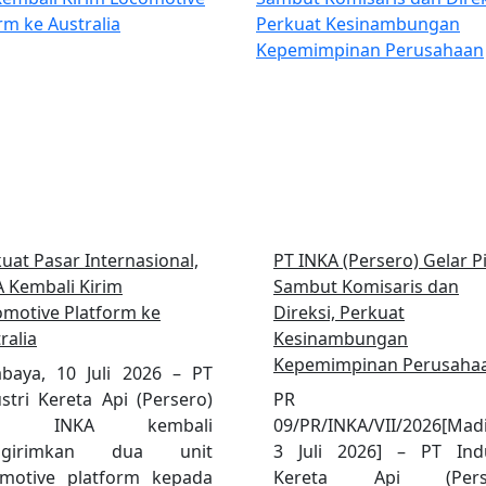
uat Pasar Internasional,
PT INKA (Persero) Gelar P
 Kembali Kirim
Sambut Komisaris dan
motive Platform ke
Direksi, Perkuat
ralia
Kesinambungan
Kepemimpinan Perusaha
abaya, 10 Juli 2026 – PT
stri Kereta Api (Persero)
PR No
au INKA kembali
09/PR/INKA/VII/2026[Mad
ngirimkan dua unit
3 Juli 2026] – PT Indu
omotive platform kepada
Kereta Api (Perse