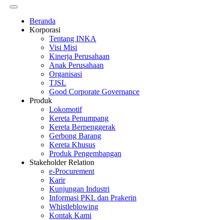
Beranda
Korporasi
Tentang INKA
Visi Misi
Kinerja Perusahaan
Anak Perusahaan
Organisasi
TJSL
Good Corporate Governance
Produk
Lokomotif
Kereta Penumpang
Kereta Berpenggerak
Gerbong Barang
Kereta Khusus
Produk Pengembangan
Stakeholder Relation
e-Procurement
Karir
Kunjungan Industri
Informasi PKL dan Prakerin
Whistleblowing
Kontak Kami