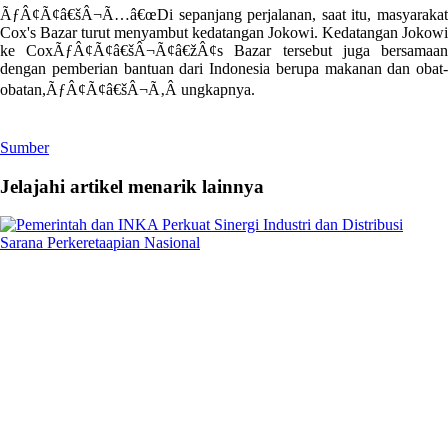
ÃƒÂ¢Ã¢â€šÂ¬Ã…â€œDi sepanjang perjalanan, saat itu, masyarakat
Cox's Bazar turut menyambut kedatangan Jokowi. Kedatangan Jokowi
ke CoxÃƒÂ¢Ã¢â€šÂ¬Ã¢â€žÂ¢s Bazar tersebut juga bersamaan
dengan pemberian bantuan dari Indonesia berupa makanan dan obat-
obatan,ÃƒÂ¢Ã¢â€šÂ¬Ã‚Â ungkapnya.
Sumber
Jelajahi artikel menarik lainnya