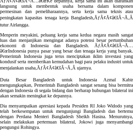
ÃƒÂ¢Ã¢â€šÂ¬Ã…â€œKe depannya, kerja sama ini akan diarahkan
langsung untuk membentuk usaha bersama dalam komponen
permesinan dan pemeliharaannya, serta kerja sama teknis atau
peningkatan kapasitas tenaga kerja Bangladesh,ÃƒÂ¢Ã¢â€šÂ¬Ã‚Â
tutur Airlangga.
Menperin meyakini, peluang kerja sama kedua negara masih sangat
luas dan menjanjikan mengingat adanya potensi besar pertumbuhan
ekonomi di Indonesia dan Bangladesh. ÃƒÂ¢Ã¢â€šÂ¬Ã…
â€œIndonesia punya pasar yang besar dan tenaga kerja yang banyak.
Pemerintah Indonesia juga terus menciptakan iklim investasi yang
kondusif serta memberikan kemudahan bagi para pelaku industri untuk
menjalankan usaha,ÃƒÂ¢Ã¢â€šÂ¬Ã‚Â ujarnya.
Duta Besar Bangladesh untuk Indonesia Azmal Kabir
mengungkapkan, Pemerintah Bangladesh sangat senang bisa bermitra
dengan Indonesia di segala bidang dan berharap hubungan bilateral ini
akan semakin meningkat ke depannya.
Dia menyampaikan apresiasi kepada Presiden RI Joko Widodo yang
telah berkesempatan untuk mengunjungi Bangladesh dan bertemu
dengan Perdana Menteri Bangladesh Sheikh Hasina. Menurutnya,
selain melakukan pertemuan bilateral, Jokowi juga menyambangi
pengungsi Rohingya.