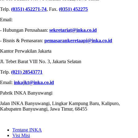
Telp.
(0351) 452271-74
, Fax.
(0351) 452275
Email:
- Hubungan Perusahaan:
sekretariat@inka.co.id
- Bisnis & Pemasaran:
pemasarankeretaapi@inka.co.id
Kantor Perwakilan Jakarta
Jl. Tebet Barat VIII No. 3, Jakarta Selatan
Telp.
(021) 28543771
Email:
inkajkt@inka.co.id
Pabrik INKA Banyuwangi
Jalan INKA Banyuwangi, Lingkar Kampung Baru, Kalipuro,
Kabupaten Banyuwangi, Jawa Timur, 68455
QUICK LINKS
Tentang INKA
Visi Misi