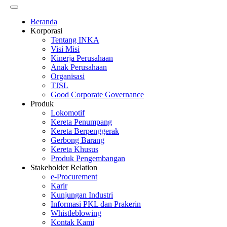
Beranda
Korporasi
Tentang INKA
Visi Misi
Kinerja Perusahaan
Anak Perusahaan
Organisasi
TJSL
Good Corporate Governance
Produk
Lokomotif
Kereta Penumpang
Kereta Berpenggerak
Gerbong Barang
Kereta Khusus
Produk Pengembangan
Stakeholder Relation
e-Procurement
Karir
Kunjungan Industri
Informasi PKL dan Prakerin
Whistleblowing
Kontak Kami