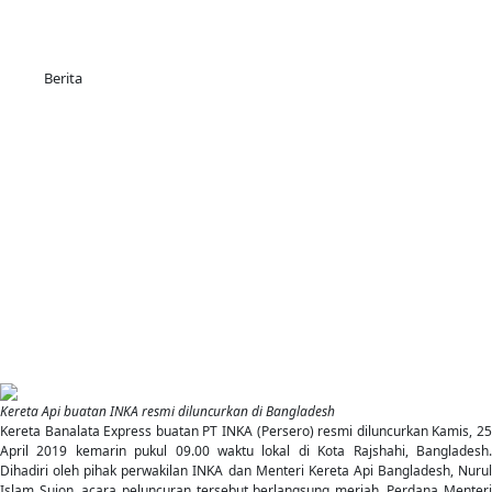
Berita
Kereta Api buatan INKA resmi diluncurkan di Bangladesh
Kereta Banalata Express buatan PT INKA (Persero) resmi diluncurkan Kamis, 25
April 2019 kemarin pukul 09.00 waktu lokal di Kota Rajshahi, Bangladesh.
Dihadiri oleh pihak perwakilan INKA dan Menteri Kereta Api Bangladesh, Nurul
Islam Sujon, acara peluncuran tersebut berlangsung meriah. Perdana Menteri