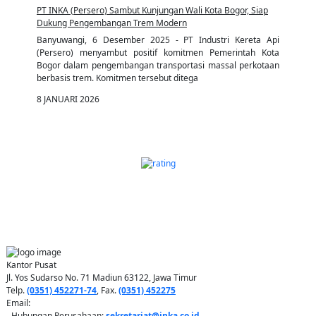
PT INKA (Persero) Sambut Kunjungan Wali Kota Bogor, Siap
Dukung Pengembangan Trem Modern
Banyuwangi, 6 Desember 2025 - PT Industri Kereta Api
(Persero) menyambut positif komitmen Pemerintah Kota
Bogor dalam pengembangan transportasi massal perkotaan
berbasis trem. Komitmen tersebut ditega
8 JANUARI 2026
PT INDUSTRI KERETA API (PERSERO)
Kantor Pusat
Jl. Yos Sudarso No. 71 Madiun 63122, Jawa Timur
Telp.
(0351) 452271-74
, Fax.
(0351) 452275
Email:
- Hubungan Perusahaan:
sekretariat@inka.co.id