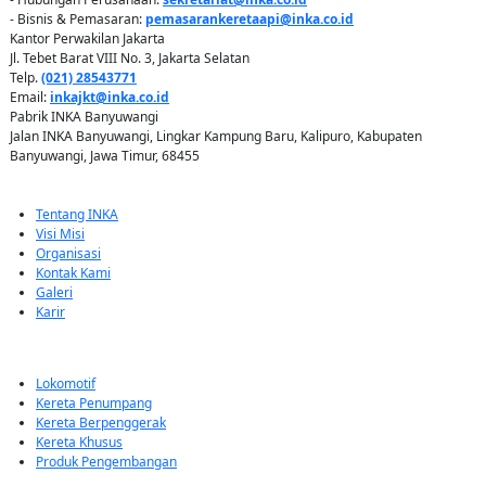
- Bisnis & Pemasaran:
pemasarankeretaapi@inka.co.id
Kantor Perwakilan Jakarta
Jl. Tebet Barat VIII No. 3, Jakarta Selatan
Telp.
(021) 28543771
Email:
inkajkt@inka.co.id
Pabrik INKA Banyuwangi
Jalan INKA Banyuwangi, Lingkar Kampung Baru, Kalipuro, Kabupaten
Banyuwangi, Jawa Timur, 68455
QUICK LINKS
Tentang INKA
Visi Misi
Organisasi
Kontak Kami
Galeri
Karir
PRODUK
Lokomotif
Kereta Penumpang
Kereta Berpenggerak
Kereta Khusus
Produk Pengembangan