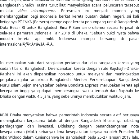
Bangladesh Sheikh Hasina turut ikut menyaksikan acara peluncuran tersebut
melalui
video teleconference.
Peresmian ini menjadi momen yan
membanggakan bagi Indonesia berkat kereta buatan dalam negeri. Ini kali
ketiganya PT INKA (Persero) mengekspor kereta penumpang untuk Bangladesh.
Duta Besar RI untuk Bangladesh Rina P Soemarno ditemui secara terpisah di
sela-sela pameran Indonesia Fair 2019 di Dhaka, "Sebuah bukti nyata bahwa
industri kereta api milik Indonesia mampu bersaing di pasar
internasionalÃƒÂ¢Ã¢â€šÂ¬Ã‚Â.
Ini merupakan satu dari rangkaian pertama dari dua rangkaian kereta yang
sudah tiba di Bangladesh. Direncanakan kereta dengan rute Rajshajhi-Dhaka-
Rajshahi ini akan dioperasikan non-stop untuk melayani dan meningkatkan
perjalanan jalur antarkota Bangladesh. Menteri Perkeretaapian Bangladesh
Nurul Islam Sujon menyatakan bahwa Bonolata Express merupakan kereta api
kecepatan tinggi yang dapat mempersingkat waktu tempuh dari Rajshahi ke
Dhaka dengan waktu 4,5 jam, yang sebelumnya membutuhkan waktu 6 jam.
KBRI Dhaka menyatakan bahwa pemerintah Indonesia secara aktif berupaya
meningkatkan kerjasama bilateral dengan Bangladesh khususnya dibidang
perdagangan dan investasi. Didukung dengan penandatanganan nota
kesepahaman (MoU) sebanyak lima kesepakatan kerjasama oleh Presiden RI
Joko Widodo dalam kunjungannya ke Bangladesh pada 25-27 Januari 2018 lalu.