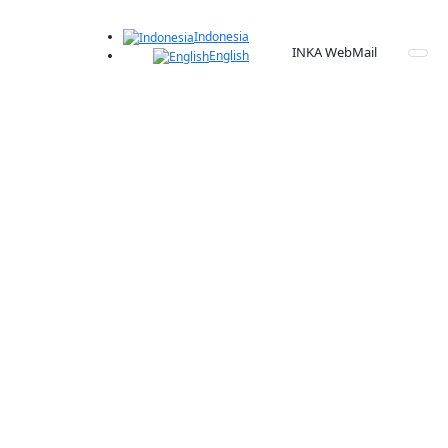
Indonesia
INKA WebMail
English
26 April 2019
Peluncuran Kereta Banalata Express
Bangladesh Railway