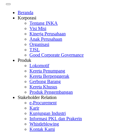
Beranda
Korporasi
Tentang INKA
Visi Misi
Kinerja Perusahaan
Anak Perusahaan
Organisasi
TJSL
Good Corporate Governance
Produk
Lokomotif
Kereta Penumpang
Kereta Berpenggerak
Gerbong Barang
Kereta Khusus
Produk Pengembangan
Stakeholder Relation
e-Procurement
Karir
Kunjungan Industri
Informasi PKL dan Prakerin
Whistleblowing
Kontak Kami