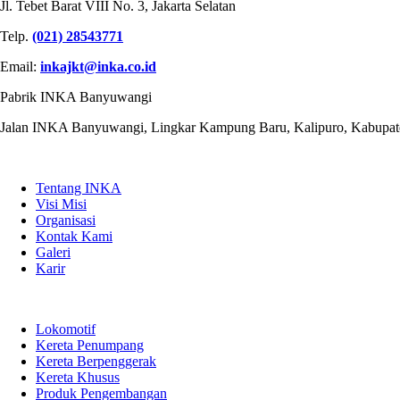
Jl. Tebet Barat VIII No. 3, Jakarta Selatan
Telp.
(021) 28543771
Email:
inkajkt@inka.co.id
Pabrik INKA Banyuwangi
Jalan INKA Banyuwangi, Lingkar Kampung Baru, Kalipuro, Kabupat
QUICK LINKS
Tentang INKA
Visi Misi
Organisasi
Kontak Kami
Galeri
Karir
PRODUK
Lokomotif
Kereta Penumpang
Kereta Berpenggerak
Kereta Khusus
Produk Pengembangan