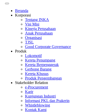
Beranda
Korporasi
Tentang INKA
Visi Misi
Kinerja Perusahaan
Anak Perusahaan
Organisasi
TJSL
Good Corporate Governance
Produk
Lokomotif
Kereta Penumpang
Kereta Berpenggerak
Gerbong Barang
Kereta Khusus
Produk Pengembangan
Stakeholder Relation
e-Procurement
Karir
Kunjungan Industri
Informasi PKL dan Prakerin
Whistleblowing
Kontak Kami