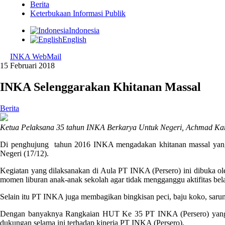
Berita
Keterbukaan Informasi Publik
Indonesia
English
INKA WebMail
15 Februari 2018
INKA Selenggarakan Khitanan Massal
Berita
Ketua Pelaksana 35 tahun INKA Berkarya Untuk Negeri, Achmad Kar
Di penghujung tahun 2016 INKA mengadakan khitanan massal yang d
Negeri (17/12).
Kegiatan yang dilaksanakan di Aula PT INKA (Persero) ini dibuka o
momen liburan anak-anak sekolah agar tidak mengganggu aktifitas bela
Selain itu PT INKA juga membagikan bingkisan peci, baju koko, saru
Dengan banyaknya Rangkaian HUT Ke 35 PT INKA (Persero) yang sud
dukungan selama ini terhadap kinerja PT INKA (Persero).