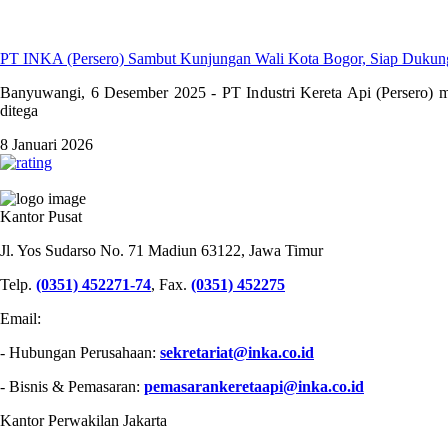
PT INKA (Persero) Sambut Kunjungan Wali Kota Bogor, Siap Duku
Banyuwangi, 6 Desember 2025 - PT Industri Kereta Api (Persero) m
ditega
8 Januari 2026
PT INDUSTRI KERETA API (PERSERO)
Kantor Pusat
Jl. Yos Sudarso No. 71 Madiun 63122, Jawa Timur
Telp.
(0351) 452271-74
, Fax.
(0351) 452275
Email:
- Hubungan Perusahaan:
sekretariat@inka.co.id
- Bisnis & Pemasaran:
pemasarankeretaapi@inka.co.id
Kantor Perwakilan Jakarta