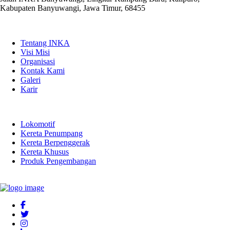
Kabupaten Banyuwangi, Jawa Timur, 68455
QUICK LINKS
Tentang INKA
Visi Misi
Organisasi
Kontak Kami
Galeri
Karir
PRODUK
Lokomotif
Kereta Penumpang
Kereta Berpenggerak
Kereta Khusus
Produk Pengembangan
LINK