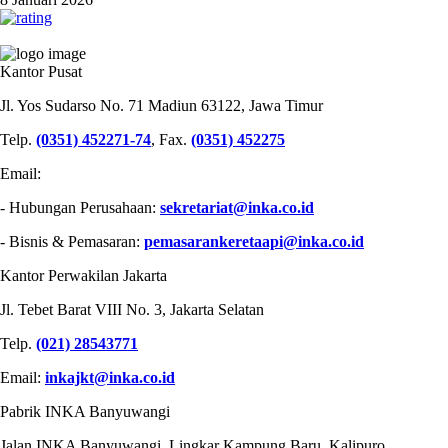
PT INDUSTRI KERETA API (PERSERO)
Kantor Pusat
Jl. Yos Sudarso No. 71 Madiun 63122, Jawa Timur
Telp.
(0351) 452271-74
, Fax.
(0351) 452275
Email:
- Hubungan Perusahaan:
sekretariat@inka.co.id
- Bisnis & Pemasaran:
pemasarankeretaapi@inka.co.id
Kantor Perwakilan Jakarta
Jl. Tebet Barat VIII No. 3, Jakarta Selatan
Telp.
(021) 28543771
Email:
inkajkt@inka.co.id
Pabrik INKA Banyuwangi
Jalan INKA Banyuwangi, Lingkar Kampung Baru, Kalipuro,