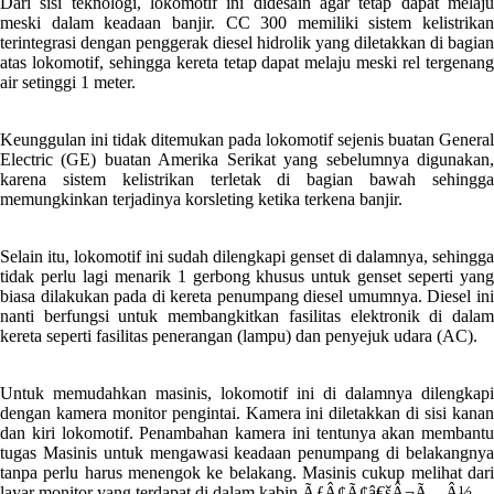
Dari sisi teknologi, lokomotif ini didesain agar tetap dapat melaju
meski dalam keadaan banjir. CC 300 memiliki sistem kelistrikan
terintegrasi dengan penggerak diesel hidrolik yang diletakkan di bagian
atas lokomotif, sehingga kereta tetap dapat melaju meski rel tergenang
air setinggi 1 meter.
Keunggulan ini tidak ditemukan pada lokomotif sejenis buatan General
Electric (GE) buatan Amerika Serikat yang sebelumnya digunakan,
karena sistem kelistrikan terletak di bagian bawah sehingga
memungkinkan terjadinya korsleting ketika terkena banjir.
Selain itu, lokomotif ini sudah dilengkapi genset di dalamnya, sehingga
tidak perlu lagi menarik 1 gerbong khusus untuk genset seperti yang
biasa dilakukan pada di kereta penumpang diesel umumnya. Diesel ini
nanti berfungsi untuk membangkitkan fasilitas elektronik di dalam
kereta seperti fasilitas penerangan (lampu) dan penyejuk udara (AC).
Untuk memudahkan masinis, lokomotif ini di dalamnya dilengkapi
dengan kamera monitor pengintai. Kamera ini diletakkan di sisi kanan
dan kiri lokomotif. Penambahan kamera ini tentunya akan membantu
tugas Masinis untuk mengawasi keadaan penumpang di belakangnya
tanpa perlu harus menengok ke belakang. Masinis cukup melihat dari
layar monitor yang terdapat di dalam kabin.ÃƒÂ¢Ã¢â€šÂ¬Ã…Â½