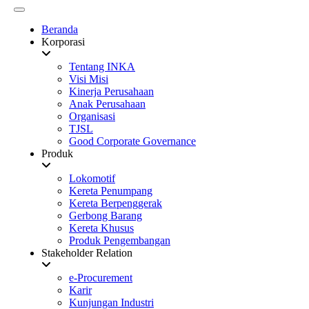
Beranda
Korporasi
Tentang INKA
Visi Misi
Kinerja Perusahaan
Anak Perusahaan
Organisasi
TJSL
Good Corporate Governance
Produk
Lokomotif
Kereta Penumpang
Kereta Berpenggerak
Gerbong Barang
Kereta Khusus
Produk Pengembangan
Stakeholder Relation
e-Procurement
Karir
Kunjungan Industri