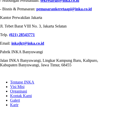
- Hubungan Perusahaan:
sekretariat@inka.co.id
- Bisnis & Pemasaran:
pemasarankeretaapi@inka.co.id
Kantor Perwakilan Jakarta
Jl. Tebet Barat VIII No. 3, Jakarta Selatan
Telp.
(021) 28543771
Email:
inkajkt@inka.co.id
Pabrik INKA Banyuwangi
Jalan INKA Banyuwangi, Lingkar Kampung Baru, Kalipuro,
Kabupaten Banyuwangi, Jawa Timur, 68455
QUICK LINKS
Tentang INKA
Visi Misi
Organisasi
Kontak Kami
Galeri
Karir