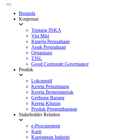
Beranda
Korporasi
Tentang INKA
Visi Misi
Kinerja Perusahaan
Anak Perusahaan
Organisasi
TJSL
Good Corporate Governance
Produk
Lokomotif
Kereta Penumpang
Kereta Berpenggerak
Gerbong Barang
Kereta Khusus
Produk Pengembangan
Stakeholder Relation
e-Procurement
Karir
Kunjungan Industri