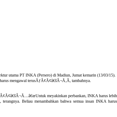
rektur utama PT INKA (Persero) di Madiun, Jumat kemarin (13/03/15).
les harus mengawal terusÃƒÂ¢Ã¢â€šÂ¬Ã‚Â, tambahnya.
ng. ÃƒÂ¢Ã¢â€šÂ¬Ã…â€œUntuk meyakinkan perbankan, INKA harus lebih
Â, terangnya. Beliau menambahkan bahwa semua insan INKA harus