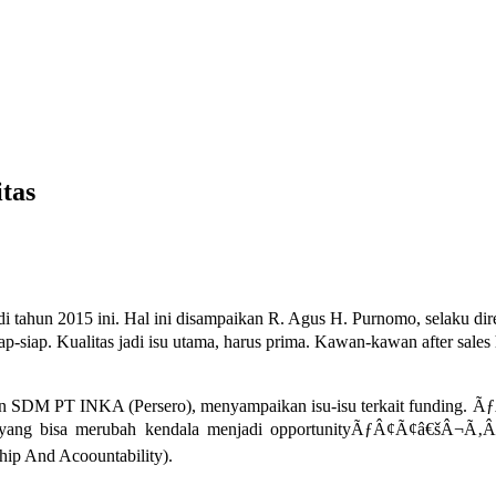
tas
i tahun 2015 ini. Hal ini disampaikan R. Agus H. Purnomo, selaku di
siap. Kualitas jadi isu utama, harus prima. Kawan-kawan after sa
n dan SDM PT INKA (Persero), menyampaikan isu-isu terkait fundi
asi yang bisa merubah kendala menjadi opportunityÃƒÂ¢Ã¢â€šÂ¬Ã‚
ship And Acoountability).