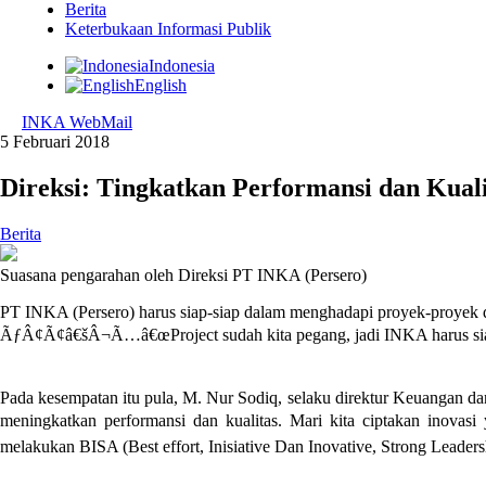
Berita
Keterbukaan Informasi Publik
Indonesia
English
INKA WebMail
5 Februari 2018
Direksi: Tingkatkan Performansi dan Kuali
Berita
Suasana pengarahan oleh Direksi PT INKA (Persero)
PT INKA (Persero) harus siap-siap dalam menghadapi proyek-proyek d
ÃƒÂ¢Ã¢â€šÂ¬Ã…â€œProject sudah kita pegang, jadi INKA harus siap-
Pada kesempatan itu pula, M. Nur Sodiq, selaku direktur Keuanga
meningkatkan performansi dan kualitas. Mari kita ciptakan inov
melakukan BISA (Best effort, Inisiative Dan Inovative, Strong Leader