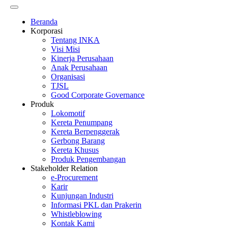
Beranda
Korporasi
Tentang INKA
Visi Misi
Kinerja Perusahaan
Anak Perusahaan
Organisasi
TJSL
Good Corporate Governance
Produk
Lokomotif
Kereta Penumpang
Kereta Berpenggerak
Gerbong Barang
Kereta Khusus
Produk Pengembangan
Stakeholder Relation
e-Procurement
Karir
Kunjungan Industri
Informasi PKL dan Prakerin
Whistleblowing
Kontak Kami