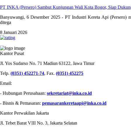
PT INKA (Persero) Sambut Kunjungan Wali Kota Bogor, Siap Duku
Banyuwangi, 6 Desember 2025 - PT Industri Kereta Api (Persero) m
ditega
8 Januari 2026
PT INDUSTRI KERETA API (PERSERO)
Kantor Pusat
Jl. Yos Sudarso No. 71 Madiun 63122, Jawa Timur
Telp.
(0351) 452271-74
, Fax.
(0351) 452275
Email:
- Hubungan Perusahaan:
sekretariat@inka.co.id
- Bisnis & Pemasaran:
pemasarankeretaapi@inka.co.id
Kantor Perwakilan Jakarta
Jl. Tebet Barat VIII No. 3, Jakarta Selatan