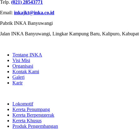
Telp.
(021) 28543771
Email:
inkajkt@inka.co.id
Pabrik INKA Banyuwangi
Jalan INKA Banyuwangi, Lingkar Kampung Baru, Kalipuro, Kabupat
QUICK LINKS
Tentang INKA
Visi Misi
Organisasi
Kontak Kami
Galeri
Karir
PRODUK
Lokomotif
Kereta Penumpang
Kereta Berpenggerak
Kereta Khusus
Produk Pengembangan
LINK